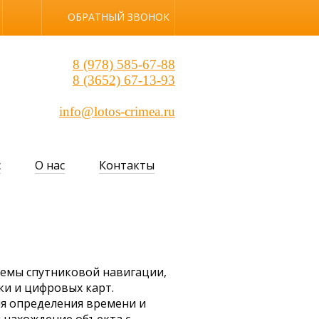
Обычная версия
ОБРАТНЫЙ ЗВОНОК
8 (978) 585-67-88
8 (3652) 67-13-93
info@lotos-crimea.ru
с
О нас
Контакты
темы спутниковой навигации,
ки и цифровых карт.
я определения времени и