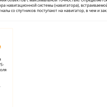
ния объектов с максимальной точностью. Определяется
а навигационной системы (навигатора), встраиваемой
игналы со спутников поступают на навигатор, в чем и з
я
я
S-
роля
.