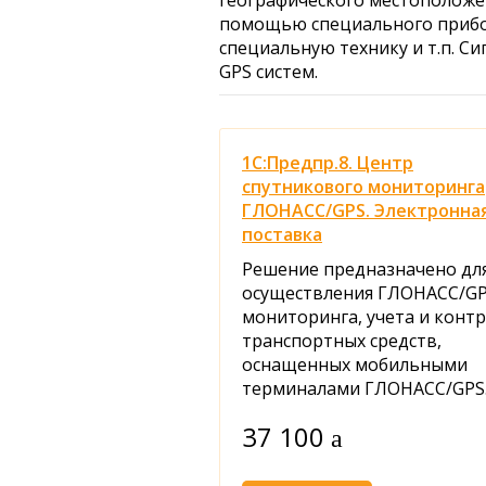
географического местоположе
помощью специального прибор
специальную технику и т.п. С
GPS систем.
1С:Предпр.8. Центр
спутникового мониторинга
ГЛОНАСС/GPS. Электронна
поставка
Решение предназначено дл
осуществления ГЛОНАСС/GP
мониторинга, учета и конт
транспортных средств,
оснащенных мобильными
терминалами ГЛОНАСС/GPS
37 100