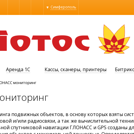
Симферополь
Алупка
Алушта
Бахчисарай
Евпатория
Керчь
МОСКВА
Севастополь
Симферополь
Судак
Аренда 1С
Кассы, сканеры, принтеры
Битрик
Феодосия
Ялта
ОНАСС мониторинг
ониторинг
нга подвижных объектов, в основу которых взяты сис
овой и/или радиосвязи, а так же вычислительной техни
ной спутниковой навигации ГЛОНАСС и GPS созданы дл