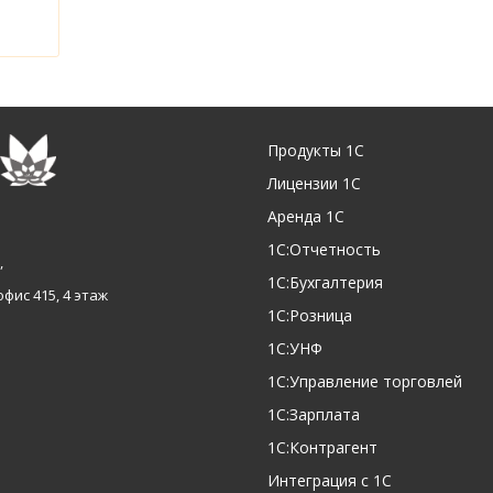
Продукты 1С
Лицензии 1С
Аренда 1С
1С:Отчетность
,
1С:Бухгалтерия
офис 415, 4 этаж
1С:Розница
1С:УНФ
1С:Управление торговлей
1С:Зарплата
1С:Контрагент
Интеграция с 1С