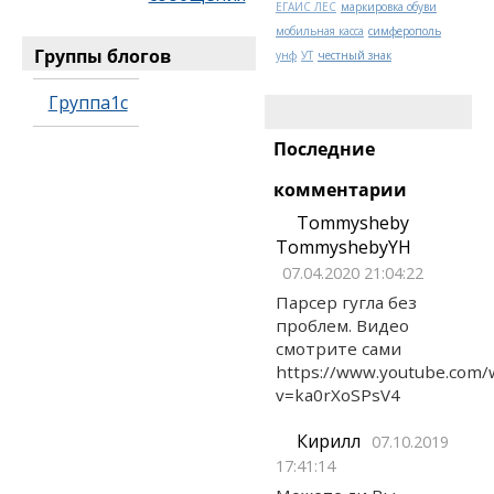
ЕГАИС ЛЕС
маркировка обуви
мобильная касса
симферополь
Группы блогов
унф
УТ
честный знак
Группа1с
Последние
комментарии
Tommysheby
TommyshebyYH
07.04.2020 21:04:22
Парсер гугла без
проблем. Видео
смотрите сами
https://www.youtube.com/
v=ka0rXoSPsV4
Кирилл
07.10.2019
17:41:14