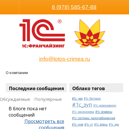
Размер шрифта
Обычная 
8 (978) 585-67-88
info@lotos-crimea.ru
О компании
Последние сообщения
Облако тегов
Обсуждаемые
Популярные
#1c_чек
#1с_битрикс
#1с_зуп
#1с_коронавирус
В блоге пока нет
#1с_маркировка
#1с_сервисы
сообщений
#1с_системы_налогооблажения
Просмотреть все
#1с_унф
#1с_ут
#1с_фреш
#1с_эдо
сообщения